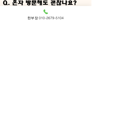
Q. 혼자 방문해도 괜찮나요?
A. 혼자오시는 분들 언제나 환영합
한부장 010-2679-5104
니다^^
​손님께서 어색하지 않게 제가 좀더
오바하고 성격 좋고 마인드 좋은
아가씨로 추천해드리겠습니다.
Q. 추가금액 받는곳도 있던데..?
A. 전화 또는 인터넷에서 보신금액
이랑 다르시다고 생각 되시면 첫결
제 선불로 주시고, 이후 추가금액
달라고 하면 그냥 나가셔도 됩니다